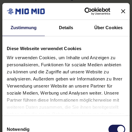
spätestens nach einer Frist von sieben Tagen
gelöscht.
Widerspruchs- und Beseitigungsmöglichkeit
Zustimmung
Details
Über Cookies
Der Nutzer hat jederzeit die Möglichkeit, seine
Einwilligung zur Verarbeitung der
Diese Webseite verwendet Cookies
personenbezogenen Daten zu widerrufen.
Wir verwenden Cookies, um Inhalte und Anzeigen zu
Nimmt der Nutzer per E-Mail Kontakt mit uns
personalisieren, Funktionen für soziale Medien anbieten
auf, so kann er der Speicherung seiner
zu können und die Zugriffe auf unsere Website zu
personenbezogenen Daten jederzeit
analysieren. Außerdem geben wir Informationen zu Ihrer
widersprechen. In einem solchen Fall kann die
Verwendung unserer Website an unsere Partner für
Konversation nicht fortgeführt werden.
soziale Medien, Werbung und Analysen weiter. Unsere
Der Nutzer kann der Verarbeitung seiner Daten
Partner führen diese Informationen möglicherweise mit
weiteren Daten zusammen, die Sie ihnen bereitgestellt
durch E-Mail oder auf postalischem Wege
haben oder die sie im Rahmen Ihrer Nutzung der Dienste
widersprechen. Alle personenbezogenen Daten,
gesammelt haben.
Einwilligungsauswahl
die im Zuge der Kontaktaufnahme gespeichert
Notwendig