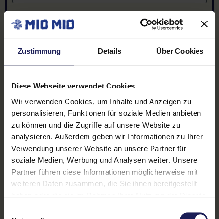
Social-Media-Account (optional):
Zustimmung
Details
Über Cookies
Die
Teilnahmebedingungen
habe ich gelesen,
verstanden und akzeptiere sie.
Diese Webseite verwendet Cookies
Die
Datenschutzerklärung
habe ich gelesen,
verstanden und akzeptiere sie.
Wir verwenden Cookies, um Inhalte und Anzeigen zu
personalisieren, Funktionen für soziale Medien anbieten
Mit dem Absenden des Formulars bestätige ich die
zu können und die Zugriffe auf unsere Website zu
Richtigkeit meiner Angaben (insbesondere mein
analysieren. Außerdem geben wir Informationen zu Ihrer
Alter). Fehlerhafte Angaben können zum Ausschluss
Verwendung unserer Website an unsere Partner für
der Teilnahme führen.
soziale Medien, Werbung und Analysen weiter. Unsere
Partner führen diese Informationen möglicherweise mit
Senden
weiteren Daten zusammen, die Sie ihnen bereitgestellt
haben oder die sie im Rahmen Ihrer Nutzung der Dienste
gesammelt haben.
Einwilligungsauswahl