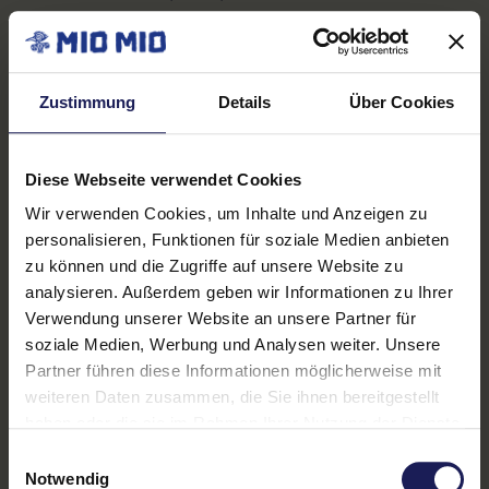
nach Ablauf des Gewinnspielzeitraums über die
Gewinner unter allen jeweils wirksam an dem
Gewinnspiel beteiligten Teilnehmern.
Zustimmung
Details
Über Cookies
3.2.2. Der Gewinn
Es wird unter allen wirksam an dem Gewinnspiel
Diese Webseite verwendet Cookies
beteiligten Teilnehmern als Gewinn folgendes
Wir verwenden Cookies, um Inhalte und Anzeigen zu
verlost:
personalisieren, Funktionen für soziale Medien anbieten
zu können und die Zugriffe auf unsere Website zu
2x 2 Tagestickets zur „GamesCom 2026“ in
analysieren. Außerdem geben wir Informationen zu Ihrer
Köln, nach Wahl für einen der
Verwendung unserer Website an unsere Partner für
Veranstaltungstage am 26.08.2026 oder
soziale Medien, Werbung und Analysen weiter. Unsere
am 27.08.2026 oder am 28.08.2026, mit
Partner führen diese Informationen möglicherweise mit
weiteren Daten zusammen, die Sie ihnen bereitgestellt
exklusivem Blick hinter die Kulissen (=
haben oder die sie im Rahmen Ihrer Nutzung der Dienste
Eventgewinn)
gesammelt haben.
Einwilligungsauswahl
Notwendig