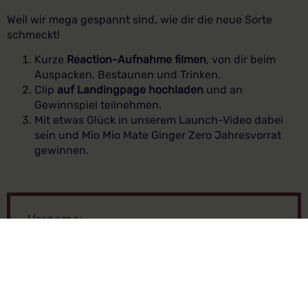
Weil wir mega gespannt sind, wie dir die neue Sorte
schmeckt!
Kurze
Reaction-Aufnahme filmen
, von dir beim
Auspacken, Bestaunen und Trinken.
Clip
auf Landingpage hochladen
und an
Gewinnspiel teilnehmen.
Mit etwas Glück in unserem Launch-Video dabei
sein und Mio Mio Mate Ginger Zero Jahresvorrat
gewinnen.
Vorname:
Nachname: