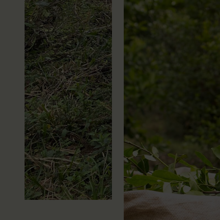
werden nicht wie
üblich geröstet.
Dadurch
entstehen keine
typischen
Röstaromen –
stattdessen
rücken sanfte ,
frische
Geschmacksnoten
in den
Vordergrund.