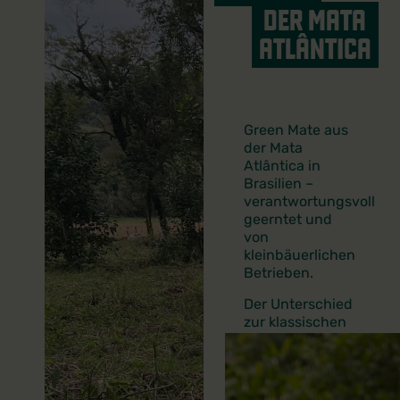
DER MATA
ATLÂNTICA
Green Mate aus
der Mata
Atlântica in
Brasilien –
verantwortungsvoll
geerntet und
von
kleinbäuerlichen
Betrieben.
Der Unterschied
zur klassischen
Mio Mio Mate?
Die Blätter
unserer
limitierten Sorte