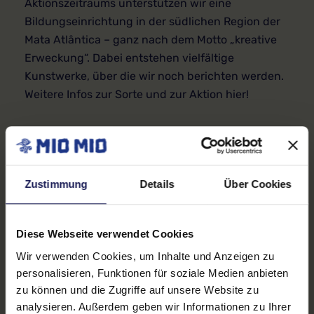
Aktionszeitraums unterstützen wir eine
Bildungseinrichtung in der südlichen Region der
Mata Atlântica – ganz nach dem Motto „kreative
Erweckung“. Dabei entstehen vielfältige
Kunstwerke, über die wir noch berichten werden.
Weitere Infos zur Sorte und zur Aktion hier!
Zustimmung
Details
Über Cookies
Mio Mio Green Mate –
ein Herzensprojekt!
Diese Webseite verwendet Cookies
So schmeckt erweckt.
Wir verwenden Cookies, um Inhalte und Anzeigen zu
Wir freuen wir uns mit
der Mio Mio Green Mate
personalisieren, Funktionen für soziale Medien anbieten
Passionfruit nicht nur
zu können und die Zugriffe auf unsere Website zu
den Facettenreichtum
analysieren. Außerdem geben wir Informationen zu Ihrer