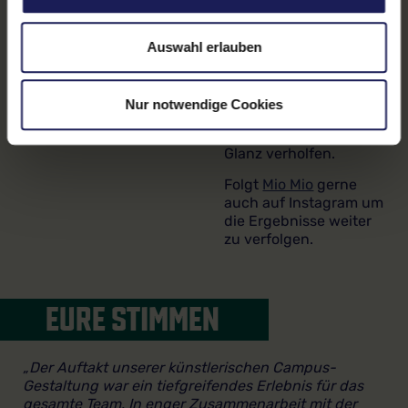
Jugendlichen haben
gemeinsam mit deren
Eltern und freiwilligen
Auswahl erlauben
Helfern die
Schulmauer
neugestaltet und dem
Nur notwendige Cookies
Spielplatz mit bunten
Farben zu neuem
Glanz verholfen.
Folgt
Mio Mio
gerne
auch auf Instagram um
die Ergebnisse weiter
zu verfolgen.
EURE STIMMEN
„Der Auftakt unserer künstlerischen Campus-
Gestaltung war ein tiefgreifendes Erlebnis für das
gesamte Team. In enger Zusammenarbeit mit der