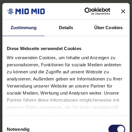
beteiligten Teilnehmern.
3.2.2. Der Gewinn
Zustimmung
Details
Über Cookies
Es wird unter allen wirksam an dem Gewinnspiel
beteiligten Teilnehmern als Gewinn folgendes
verlost:
Diese Webseite verwendet Cookies
Wir verwenden Cookies, um Inhalte und Anzeigen zu
2x je 1 KOBRA V1.2 Fatbike mit MIO MIO
personalisieren, Funktionen für soziale Medien anbieten
Branding auf dem Sattel; Farbe nach
zu können und die Zugriffe auf unsere Website zu
Verfügbarkeit
analysieren. Außerdem geben wir Informationen zu Ihrer
1x 1 Aktivurlaub für 2 Personen im Wert
Verwendung unserer Website an unsere Partner für
von 4.000.- €; als Geldgewinn, zur freien
soziale Medien, Werbung und Analysen weiter. Unsere
Verfügung (= Eventgewinn)
Partner führen diese Informationen möglicherweise mit
weiteren Daten zusammen, die Sie ihnen bereitgestellt
5x je 1 REAL BLUE NC 3 Teufel Kopfhörer
haben oder die sie im Rahmen Ihrer Nutzung der Dienste
(Kooperationspartner-Gewinn)
gesammelt haben.
Einwilligungsauswahl
25x je 1 ArtNight-Gutschein im Wert von
Notwendig