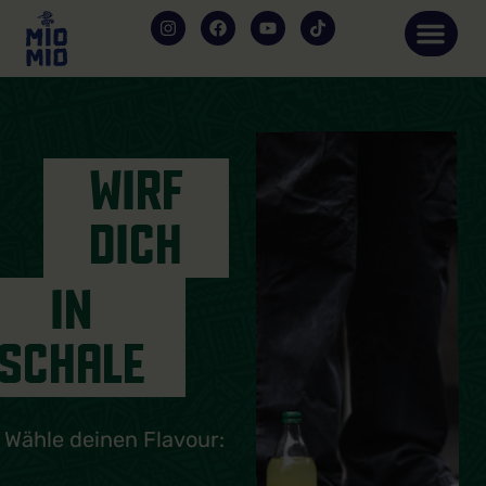
WIRF
DICH
IN
SCHALE
Wähle deinen Flavour: