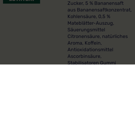
Zucker, 5 % Bananensaft
aus Bananensaftkonzentrat,
Kohlensäure, 0,5 %
Mateblätter-Auszug,
Säuerungsmittel
Citronensäure, natürliches
Aroma, Koffein,
Antioxidationsmittel
Ascorbinsäure,
Stabilisatoren Gummi
arabicum und Glycerinester
aus Wurzelharz.
Koffeingehalt: 20 mg/100 ml
INFOS:
Durchschnittlicher Gehalt je
100 ml:
Energie: 156 kJ (37 kcal)
Fett: 0 g
davon gesättigte
Fettsäuren: 0 g